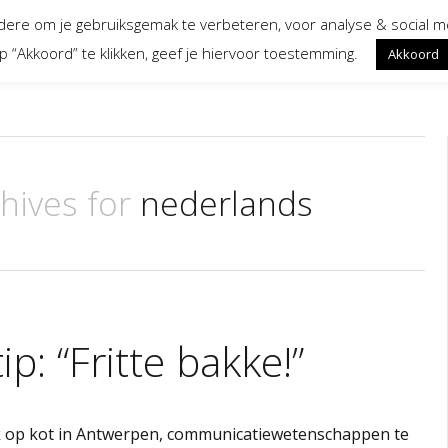
ndere om je gebruiksgemak te verbeteren, voor analyse & social 
Home
Blog
Workshops
Contact
p “Akkoord” te klikken, geef je hiervoor toestemming.
Akkoord
hives for
nederlands
p: “Fritte bakke!”
 ik op kot in Antwerpen, communicatiewetenschappen te