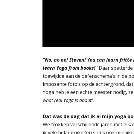
​“
No, no no! Steven! You can learn fritt
learn Yoga from books!
”
Daar spetterde 
toewijdde aan de oefenschema’s in de boe
imposante foto’s op de achtergrond, dat
Yoga heb je een echte meester nodig, zei 
what real Yoga is about
”.
Dat was de dag dat ik al mijn yoga b
We trokken verschillende jaren met elkaar
ik vele belangrijke (en soms ook pijnlijk