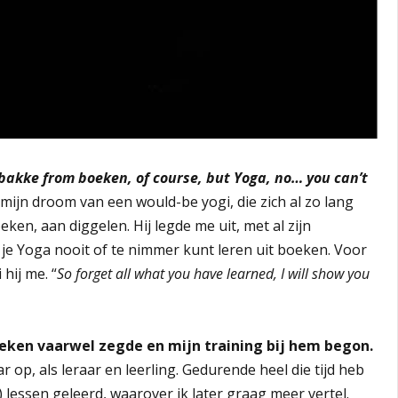
e bakke from boeken, of course, but Yoga, no… you can’t
mijn droom van een would-be yogi, die zich al zo lang
ken, aan diggelen. Hij legde me uit, met al zijn
 je Yoga nooit of te nimmer kunt leren uit boeken. Voor
hij me. “
So forget all what you have learned, I will show you
oeken vaarwel zegde en mijn training bij hem begon.
 op, als leraar en leerling. Gedurende heel die tijd heb
e) lessen geleerd, waarover ik later graag meer vertel.