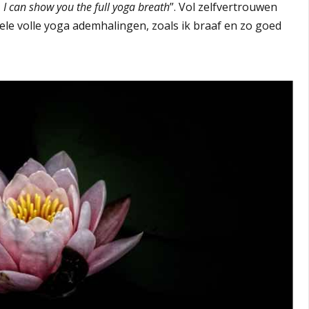
, I can show you the full yoga breath
”. Vol zelfvertrouwen
ele volle yoga ademhalingen, zoals ik braaf en zo goed